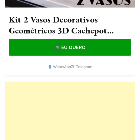
Kit 2 Vasos Decorativos
Geométricos 3D Cachepot
Moderno para Mesa e Sala
EU QUERO
Decoração Flores e Plantas
WhatsApp
Telegram