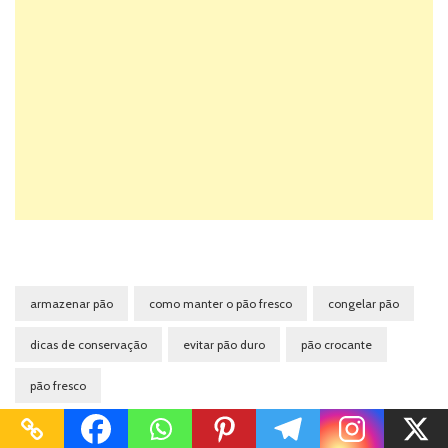
armazenar pão
como manter o pão fresco
congelar pão
dicas de conservação
evitar pão duro
pão crocante
pão fresco