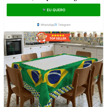
Desengordurante e Multiuso
EU QUERO
Original 250ml
WhatsApp
Telegram