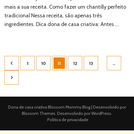
mais a sua receita. Como fazer um chantilly perfeito
tradicional Nessa receita, são apenas três
ingredientes. Dica dona de casa criativa: Antes …
Paginação
Página
Página
Página
Página
Página
1
10
11
12
13
…
de
posts
Dona de casa criativa
Blossom Mommy Blog | Desenvolvido por
Blossom Themes
. Desenvolvido por
WordPress
.
Politica de privacidade