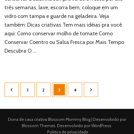
três semanas, lave, escorra bem, coloque em um
vidro com tampa e guarde na geladeira. Veja
também: Dicas criativas Tem mais idéias pra você
aqui: Como conservar molho de tomate Como
Conservar Coentro ou Salsa Fresca por Mais Tempo
Descubra O …
Paginação
Página
Página
Página
Página
1
2
3
4
de
posts
Dona de casa criativa
Blossom Mommy Blog | Desenvolvido por
Blossom Themes
. Desenvolvido por
WordPress
.
Politica de privacidade