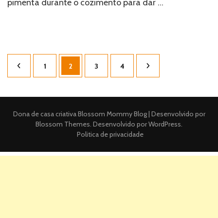
pimenta durante o cozimento para dar …
Paginação
Página
Página
Página
Página
1
2
3
4
de
posts
Dona de casa criativa
Blossom Mommy Blog | Desenvolvido por
Blossom Themes
. Desenvolvido por
WordPress
.
Politica de privacidade