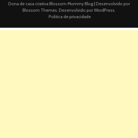
Dona de casa criativa
Blossom Mommy Blog | Desenvolvido por
Blossom Themes
. Desenvolvido por
WordPress
.
Politica de privacidade