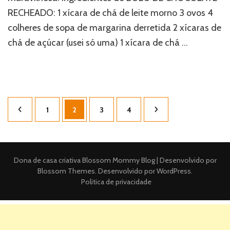
RECHEADO: 1 xícara de chá de leite morno 3 ovos 4
colheres de sopa de margarina derretida 2 xícaras de
chá de açúcar (usei só uma) 1 xícara de chá …
Paginação
Página
Página
Página
Página
1
2
3
4
de
posts
Dona de casa criativa
Blossom Mommy Blog | Desenvolvido por
Blossom Themes
. Desenvolvido por
WordPress
.
Politica de privacidade