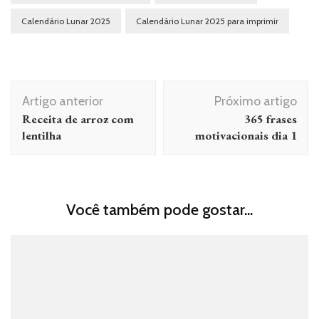
Calendário Lunar 2025
Calendário Lunar 2025 para imprimir
Navegação
Artigo anterior
Próximo artigo
de
Receita de arroz com
365 frases
post
lentilha
motivacionais dia 1
Você também pode gostar...