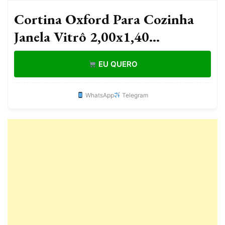
Cortina Oxford Para Cozinha
Janela Vitrô 2,00x1,40
Estampada Lisa Com Forro
EU QUERO
Poliéster Lavável Moderna
WhatsApp
Telegram