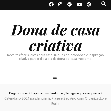
Dona de casa
criativa
Receitas fáceis, dicas para casa, truques de economia e inspiração
criativa para o dia a dia da dona de casa moderna.
Página inicial
/
Imprimíveis Gratuitos
/
Imagens para imprimir
/
Calendário 2024 para Imprimir: Planeje Seu Ano com Organização e
Estilo