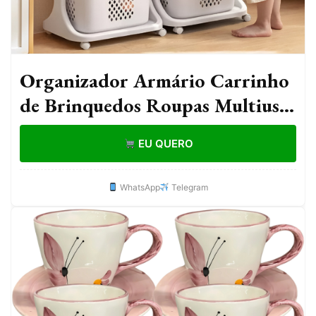
Organizador Armário Carrinho
de Brinquedos Roupas Multiuso
com Rodinhas Banheiro
EU QUERO
Lavanderia Cozinha Quartos
WhatsApp
Telegram