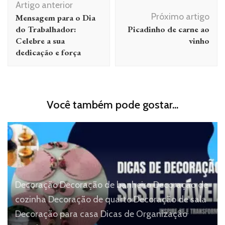
Artigo anterior
de
Próximo artigo
Mensagem para o Dia
post
do Trabalhador:
Picadinho de carne ao
Celebre a sua
vinho
dedicação e força
Você também pode gostar...
Decoração
Decoração de banheiro
Decoração de
cozinha
Decoração de quarto
Decoração de sala
Decoração para casa
Dicas de Organização