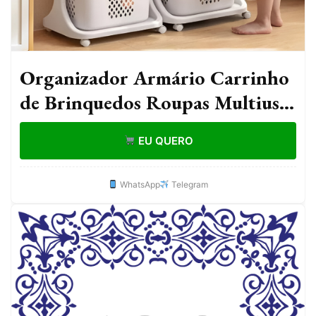
Organizador Armário Carrinho
de Brinquedos Roupas Multiuso
com Rodinhas Banheiro
EU QUERO
Lavanderia Cozinha Quartos
WhatsApp
Telegram