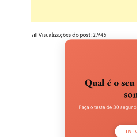
Visualizações do post:
2.945
Qual é o s
so
Faça o teste de 30 segundo
INI