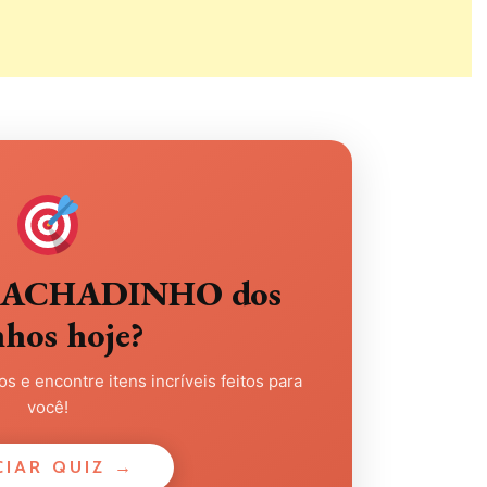
eu ACHADINHO dos
nhos hoje?
s e encontre itens incríveis feitos para
você!
CIAR QUIZ →