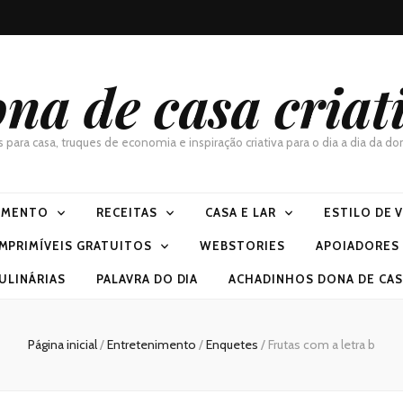
na de casa criat
as para casa, truques de economia e inspiração criativa para o dia a dia da 
IMENTO
RECEITAS
CASA E LAR
ESTILO DE 
IMPRIMÍVEIS GRATUITOS
WEBSTORIES
APOIADORES
ULINÁRIAS
PALAVRA DO DIA
ACHADINHOS DONA DE CASA
Página inicial
/
Entretenimento
/
Enquetes
/
Frutas com a letra b