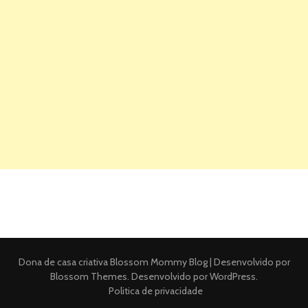
Dona de casa criativa
Blossom Mommy Blog | Desenvolvido por
Blossom Themes
. Desenvolvido por
WordPress
.
Politica de privacidade