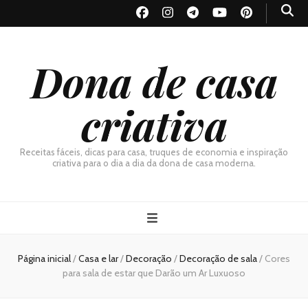
Dona de casa
criativa
Receitas fáceis, dicas para casa, truques de economia e inspiração
criativa para o dia a dia da dona de casa moderna.
Página inicial
/
Casa e lar
/
Decoração
/
Decoração de sala
/
Cores
para sala de estar que Darão um Ar Luxuoso