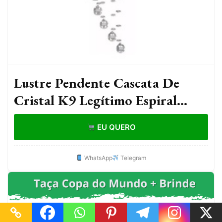
Lustre Pendente Cascata De
Cristal K9 Legítimo Espiral
1,2m Escada Sala Luminária LED
EU QUERO
Bivolt
WhatsApp
Telegram