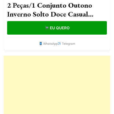
2 Peças/1 Conjunto Outono
Inverno Solto Doce Casual
Pijamas Feminino Grosso Lã
EU QUERO
Manga Longa Topo Casa
Cintura Elástica Ca
WhatsApp
Telegram