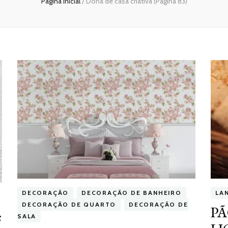
Página inicial
/
Dona de casa criativa
(Página 83)
DECORAÇÃO
DECORAÇÃO DE BANHEIRO
LA
DECORAÇÃO DE QUARTO
DECORAÇÃO DE
PÃ
e
SALA