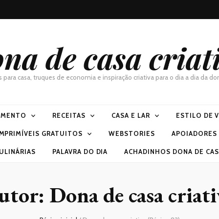
na de casa criat
as para casa, truques de economia e inspiração criativa para o dia a dia da 
IMENTO
RECEITAS
CASA E LAR
ESTILO DE 
IMPRIMÍVEIS GRATUITOS
WEBSTORIES
APOIADORES
ULINÁRIAS
PALAVRA DO DIA
ACHADINHOS DONA DE CASA
utor:
Dona de casa criati