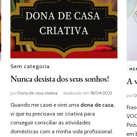
Sem categoria
ME
Nunca desista dos seus sonhos!
A v
por
Dona de casa criativa
atualizado em
18/04/2023
por
D
Quando me casei e virei uma
dona de casa
,
Fras
vi que eu precisava ser criativa para
VOC
conseguir consciliar as atividades
Pint
domésticas com a minha vida profissional.
em b