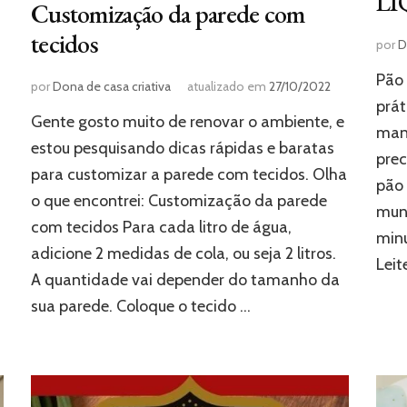
LI
Customização da parede com
tecidos
por
D
Pão 
por
Dona de casa criativa
atualizado em
27/10/2022
prát
Gente gosto muito de renovar o ambiente, e
manh
estou pesquisando dicas rápidas e baratas
prec
para customizar a parede com tecidos. Olha
pão 
o que encontrei: Customização da parede
mun
com tecidos Para cada litro de água,
minu
adicione 2 medidas de cola, ou seja 2 litros.
Lei
A quantidade vai depender do tamanho da
sua parede. Coloque o tecido …