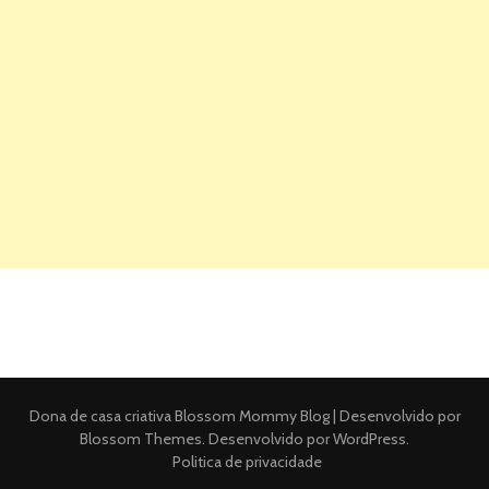
Dona de casa criativa
Blossom Mommy Blog | Desenvolvido por
Blossom Themes
. Desenvolvido por
WordPress
.
Politica de privacidade