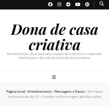
Dona de casa
criativa
Receitas fáceis, dicas para casa, truques de economia e inspiração
criativa para o dia a dia da dona de casa moderna.
Página inicial
/
Entretenimento
/
Mensagens e Frases
/
365 frases
motivacionais dia 33 – Grandes sonhos exigem grandes ações