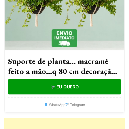
Suporte de planta... macramê
feito a mão...q 80 cm decoração
boho para vasos produto
EU QUERO
artesanal QQ
WhatsApp
Telegram