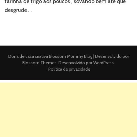
farinha de trigo aos poucos , sovando bem até que
desgrude …
Dona de casa criativa
Blossom Mommy Blog | Desenvolvido por
Blossom Themes
. Desenvolvido por
WordPress
.
Politica de privacidade