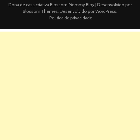
Dona de casa criativa
Blossom Mommy Blog | Desenvolvido por
Blossom Themes
. Desenvolvido por
WordPress
.
Politica de privacidade