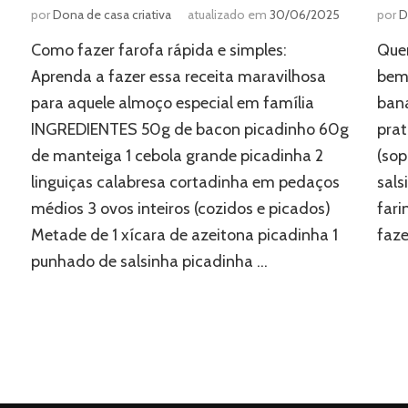
por
Dona de casa criativa
atualizado em
30/06/2025
por
D
Como fazer farofa rápida e simples:
Quer
Aprenda a fazer essa receita maravilhosa
bem 
para aquele almoço especial em família
bana
INGREDIENTES 50g de bacon picadinho 60g
prat
de manteiga 1 cebola grande picadinha 2
(sop
linguiças calabresa cortadinha em pedaços
sals
médios 3 ovos inteiros (cozidos e picados)
far
Metade de 1 xícara de azeitona picadinha 1
faze
punhado de salsinha picadinha …