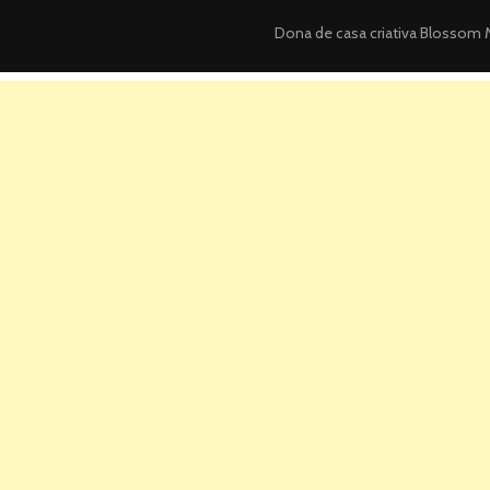
Dona de casa criativa
Blossom M