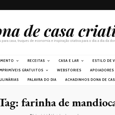
na de casa criat
as para casa, truques de economia e inspiração criativa para o dia a dia da 
IMENTO
RECEITAS
CASA E LAR
ESTILO DE 
IMPRIMÍVEIS GRATUITOS
WEBSTORIES
APOIADORES
ULINÁRIAS
PALAVRA DO DIA
ACHADINHOS DONA DE CASA
Tag:
farinha de mandioc