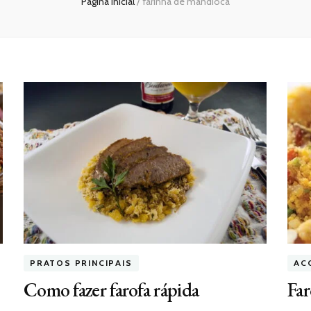
Página inicial
/
farinha de mandioca
PRATOS PRINCIPAIS
AC
Como fazer farofa rápida
Far