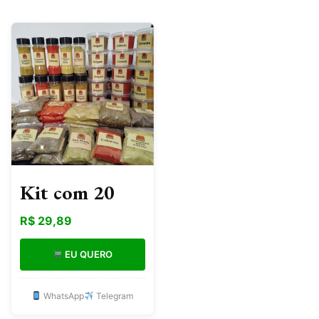
Kit com 20
Temperos e
R$ 29,89
Condimentos
EU QUERO
Naturais em
Sachês Sem
WhatsApp
Telegram
conservantes