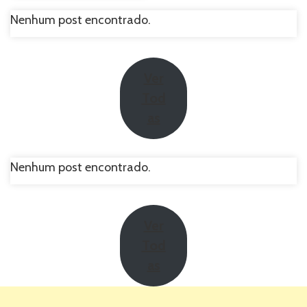
Envio Rápido
Nenhum post encontrado.
Ver
Tod
as
Nenhum post encontrado.
Ver
Tod
as