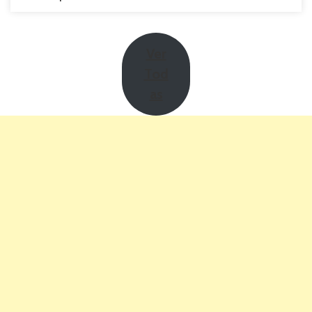
Ver
Tod
as