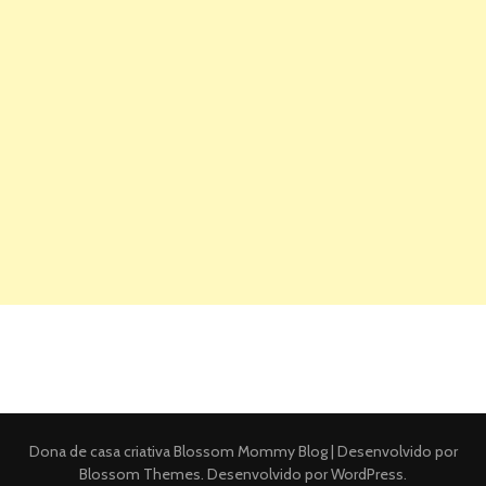
Dona de casa criativa
Blossom Mommy Blog | Desenvolvido por
Blossom Themes
. Desenvolvido por
WordPress
.