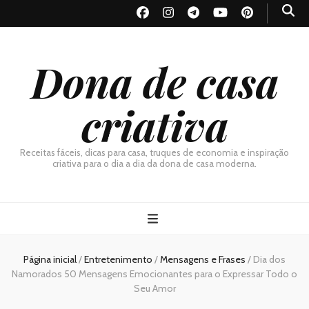
Dona de casa
criativa
Receitas fáceis, dicas para casa, truques de economia e inspiração
criativa para o dia a dia da dona de casa moderna.
Página inicial
/
Entretenimento
/
Mensagens e Frases
/
Dia dos
Namorados 50 Mensagens Emocionantes para o Expressar Todo o
Seu Amor