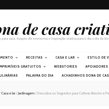
na de casa criat
as para casa, truques de economia e inspiração criativa para o dia a dia da 
IMENTO
RECEITAS
CASA E LAR
ESTILO DE 
IMPRIMÍVEIS GRATUITOS
WEBSTORIES
APOIADORES
ULINÁRIAS
PALAVRA DO DIA
ACHADINHOS DONA DE CASA
/
Casa e lar
/
Jardinagem
/
Descubra os Segredos para Cultivar Alecrim e P