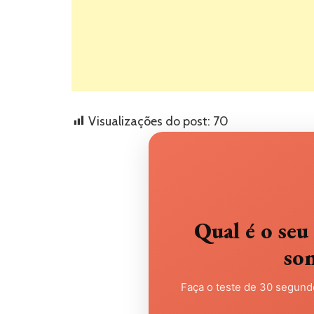
Visualizações do post:
70
Qual é o s
so
Faça o teste de 30 segundo