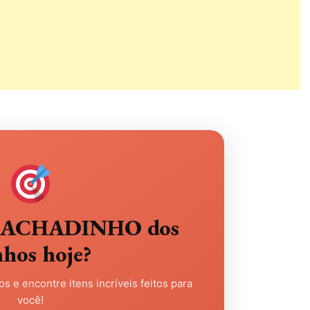
eu ACHADINHO dos
nhos hoje?
s e encontre itens incríveis feitos para
você!