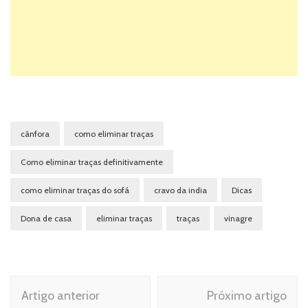
cânfora
como eliminar traças
Como eliminar traças definitivamente
como eliminar traças do sofá
cravo da india
Dicas
Dona de casa
eliminar traças
traças
vinagre
Navegação
Artigo anterior
Próximo artigo
de