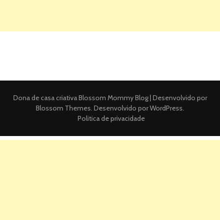
Dona de casa criativa
Blossom Mommy Blog | Desenvolvido por
Blossom Themes
. Desenvolvido por
WordPress
.
Politica de privacidade