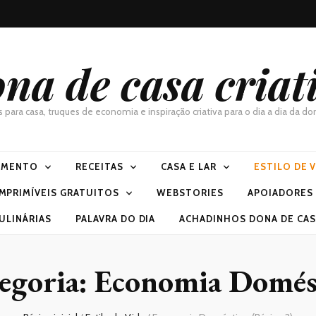
na de casa criat
as para casa, truques de economia e inspiração criativa para o dia a dia da 
IMENTO
RECEITAS
CASA E LAR
ESTILO DE 
IMPRIMÍVEIS GRATUITOS
WEBSTORIES
APOIADORES
ULINÁRIAS
PALAVRA DO DIA
ACHADINHOS DONA DE CASA
egoria:
Economia Domés