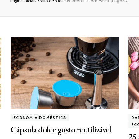
Página inicial
/
Estilo de Vida
/
Economia Doméstica
(Página 2)
ECONOMIA DOMÉSTICA
DA
EC
Cápsula dolce gusto reutilizável
25 