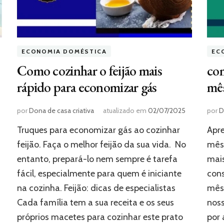
ECONOMIA DOMÉSTICA
EC
Como cozinhar o feijão mais
co
rápido para economizar gás
mê
por
Dona de casa criativa
atualizado em
02/07/2025
por
D
Truques para economizar gás ao cozinhar
Apr
feijão. Faça o melhor feijão da sua vida. No
mês 
entanto, prepará-lo nem sempre é tarefa
mai
s
fácil, especialmente para quem é iniciante
con
na cozinha. Feijão: dicas de especialistas
mês.
Cada família tem a sua receita e os seus
noss
próprios macetes para cozinhar este prato
por 