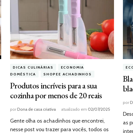
DICAS CULINÁRIAS
ECONOMIA
EC
DOMÉSTICA
SHOPEE ACHADINHOS
Bla
Produtos incríveis para a sua
bla
cozinha por menos de 20 reais
por
D
por
Dona de casa criativa
atualizado em
02/07/2025
Desc
Gente olha os achadinhos que encontrei,
as 
nesse post vou trazer para vocês, todos os
inte