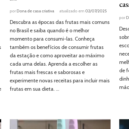
cas
por
Dona de casa criativa
atualizado em
02/07/2025
por
D
Descubra as épocas das frutas mais comuns
Desc
no Brasil e saiba quando é o melhor
sobr
momento para consumi-las. Conheça
esco
s
também os benefícios de consumir frutas
nece
da estação e como aproveitar ao máximo
melh
cada uma delas. Aprenda a escolher as
de f
frutas mais frescas e saborosas e
dinh
experimente novas receitas para incluir mais
máqu
e
frutas em sua dieta. …