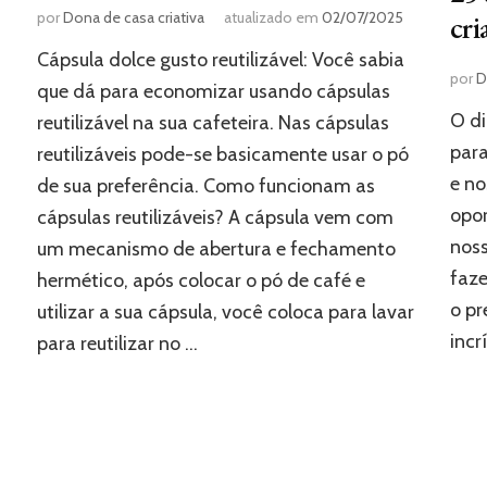
por
Dona de casa criativa
atualizado em
02/07/2025
cri
Cápsula dolce gusto reutilizável: Você sabia
por
D
que dá para economizar usando cápsulas
O di
reutilizável na sua cafeteira. Nas cápsulas
para
reutilizáveis pode-se basicamente usar o pó
e no
de sua preferência. Como funcionam as
opor
cápsulas reutilizáveis? A cápsula vem com
noss
um mecanismo de abertura e fechamento
faze
hermético, após colocar o pó de café e
o pr
utilizar a sua cápsula, você coloca para lavar
incr
para reutilizar no …