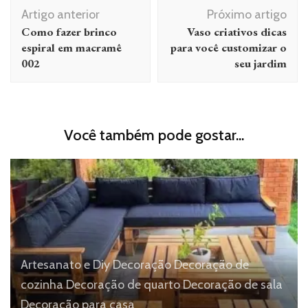
Navegação
Artigo anterior
Próximo artigo
de
Como fazer brinco
Vaso criativos dicas
post
espiral em macramê
para você customizar o
002
seu jardim
Você também pode gostar...
Artesanato e Diy
Decoração
Decoração de
cozinha
Decoração de quarto
Decoração de sala
Decoração para casa