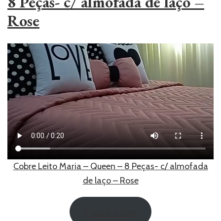
8 Peças- c/ almofada de laço –
Rose
Cobre Leito Maria – Queen – 8 Peças- c/ almofada
de laço – Rose
Ir para a loja