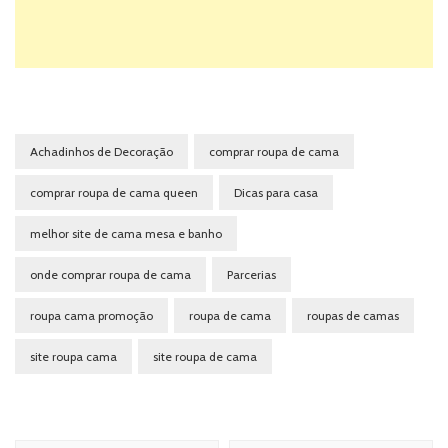
Achadinhos de Decoração
comprar roupa de cama
comprar roupa de cama queen
Dicas para casa
melhor site de cama mesa e banho
onde comprar roupa de cama
Parcerias
roupa cama promoção
roupa de cama
roupas de camas
site roupa cama
site roupa de cama