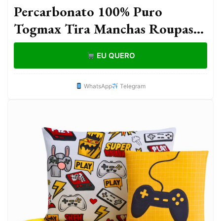
Percarbonato 100% Puro
Togmax Tira Manchas Roupas
Brancas Coloridas Não Mancha
EU QUERO
Segurança e Qualidade
WhatsApp
Telegram