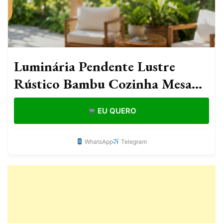
Luminária Pendente Lustre
Rústico Bambu Cozinha Mesa
Sala de Jantar Varanda Sítio
EU QUERO
Lâmpada Led 3000K
WhatsApp
Telegram