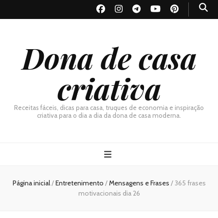
Dona de casa
criativa
Receitas fáceis, dicas para casa, truques de economia e inspiração
criativa para o dia a dia da dona de casa moderna.
Página inicial
/
Entretenimento
/
Mensagens e Frases
/
365 frases
motivacionais dia 26