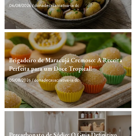
06/08/2026
/
donadecasacriativa-ia dc
Brigadeiro de Maracujá Cremoso: A Receita
Perfeita para um Doce Tropical!
05/08/2026
/
donadecasacriativa-ia dc
Percarbonato de Sódio: O Guia Definitivo