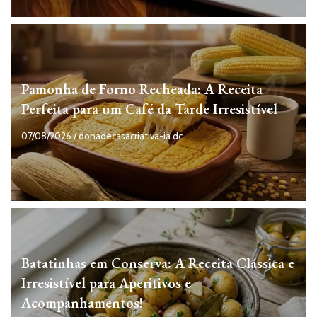
Pamonha de Forno Recheada: A Receita
Perfeita para um Café da Tarde Irresistível
07/08/2026
/
donadecasacriativa-ia dc
Batatinhas em Conserva: A Receita Clássica e
Irresistível para Aperitivos e
Acompanhamentos!