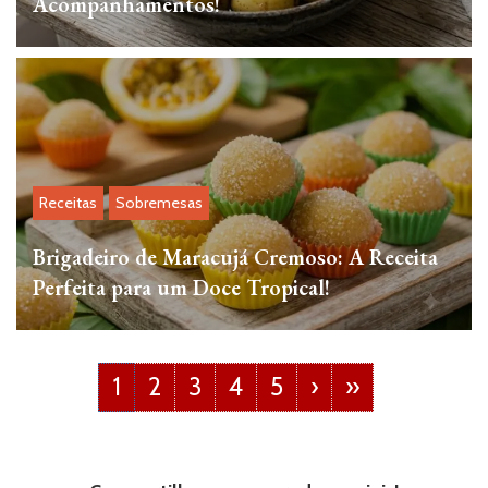
Acompanhamentos!
Receitas
Sobremesas
Brigadeiro de Maracujá Cremoso: A Receita
Perfeita para um Doce Tropical!
1
2
3
4
5
›
»