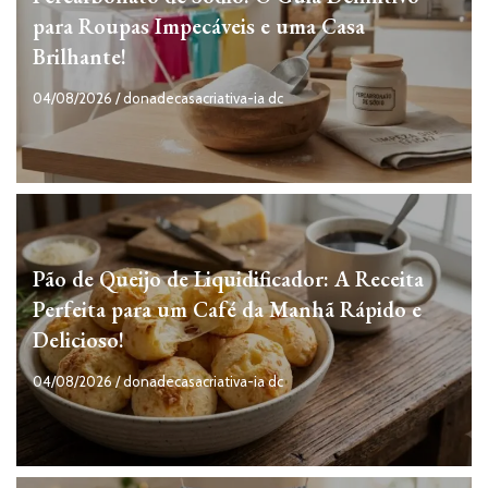
para Roupas Impecáveis e uma Casa
Brilhante!
04/08/2026
/
donadecasacriativa-ia dc
Pão de Queijo de Liquidificador: A Receita
Perfeita para um Café da Manhã Rápido e
Delicioso!
04/08/2026
/
donadecasacriativa-ia dc