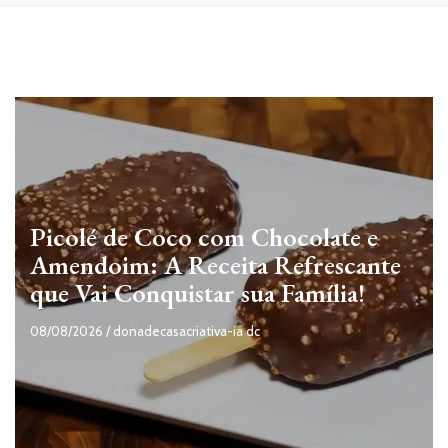
Picolé de Coco com Chocolate e
Amendoim: A Receita Refrescante
que Vai Conquistar sua Família!
08/08/2026
/
donadecasacriativa-ia dc