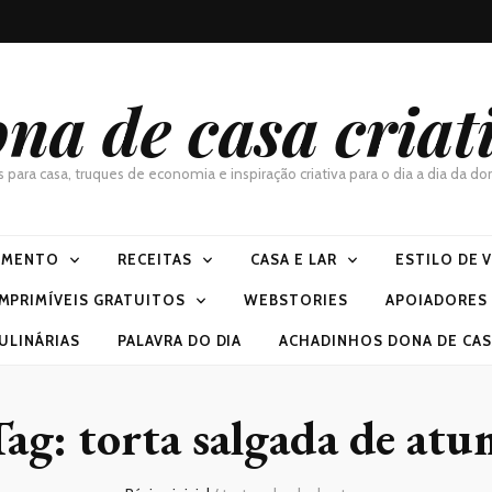
na de casa criat
as para casa, truques de economia e inspiração criativa para o dia a dia da 
IMENTO
RECEITAS
CASA E LAR
ESTILO DE 
IMPRIMÍVEIS GRATUITOS
WEBSTORIES
APOIADORES
ULINÁRIAS
PALAVRA DO DIA
ACHADINHOS DONA DE CASA
Tag:
torta salgada de at