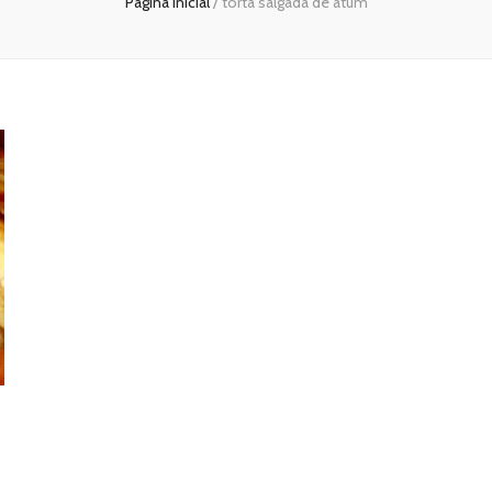
Página inicial
/
torta salgada de atum