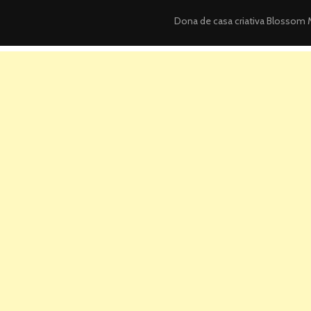
Dona de casa criativa
Blossom M