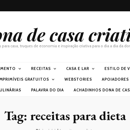
na de casa criat
as para casa, truques de economia e inspiração criativa para o dia a dia da 
IMENTO
RECEITAS
CASA E LAR
ESTILO DE 
IMPRIMÍVEIS GRATUITOS
WEBSTORIES
APOIADORES
ULINÁRIAS
PALAVRA DO DIA
ACHADINHOS DONA DE CASA
Tag:
receitas para dieta