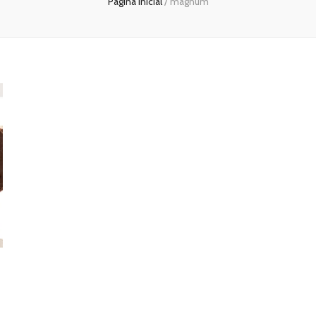
Página inicial
/
magnum