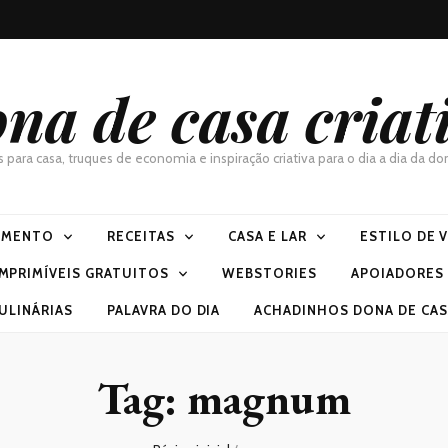
na de casa criat
as para casa, truques de economia e inspiração criativa para o dia a dia da 
IMENTO
RECEITAS
CASA E LAR
ESTILO DE 
IMPRIMÍVEIS GRATUITOS
WEBSTORIES
APOIADORES
ULINÁRIAS
PALAVRA DO DIA
ACHADINHOS DONA DE CASA
Tag:
magnum