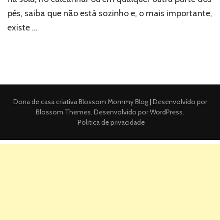
pés, saiba que não está sozinho e, o mais importante,
existe …
Dona de casa criativa
Blossom Mommy Blog | Desenvolvido por
Blossom Themes
. Desenvolvido por
WordPress
.
Politica de privacidade