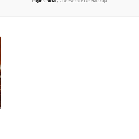
Página inicial
/
Cheesecake De Maracujá