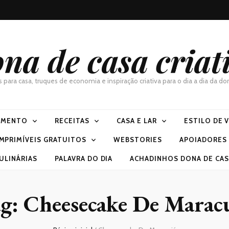
na de casa criat
as para casa, truques de economia e inspiração criativa para o dia a dia da 
IMENTO
RECEITAS
CASA E LAR
ESTILO DE 
IMPRIMÍVEIS GRATUITOS
WEBSTORIES
APOIADORES
ULINÁRIAS
PALAVRA DO DIA
ACHADINHOS DONA DE CASA
ag:
Cheesecake De Marac