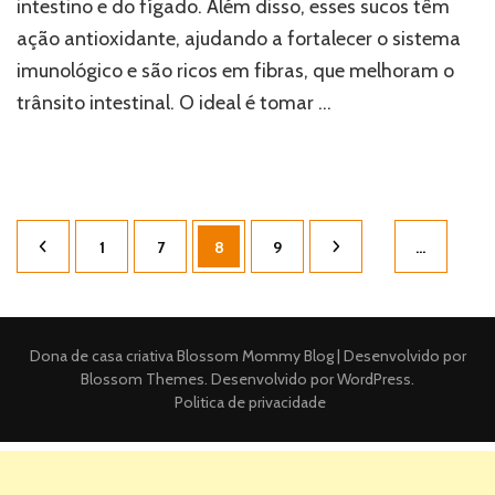
intestino e do fígado. Além disso, esses sucos têm
ação antioxidante, ajudando a fortalecer o sistema
imunológico e são ricos em fibras, que melhoram o
trânsito intestinal. O ideal é tomar …
Paginação
Página
Página
Página
Página
1
7
8
9
…
de
posts
Dona de casa criativa
Blossom Mommy Blog | Desenvolvido por
Blossom Themes
. Desenvolvido por
WordPress
.
Politica de privacidade