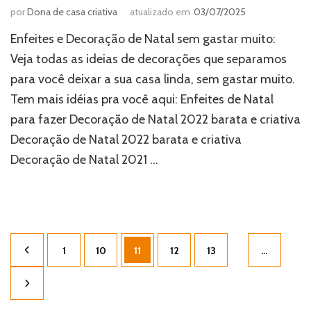
por
Dona de casa criativa
atualizado em
03/07/2025
Enfeites e Decoração de Natal sem gastar muito:
Veja todas as ideias de decorações que separamos
para você deixar a sua casa linda, sem gastar muito.
Tem mais idéias pra você aqui: Enfeites de Natal
para fazer Decoração de Natal 2022 barata e criativa
Decoração de Natal 2022 barata e criativa
Decoração de Natal 2021 …
Paginação
Página
Página
Página
Página
Página
1
10
11
12
13
…
de
posts