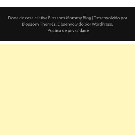
Dona de casa criativa
Blossom Mommy Blog | Desenvolvido por
Blossom Themes
. Desenvolvido por
WordPress
.
Politica de privacidade