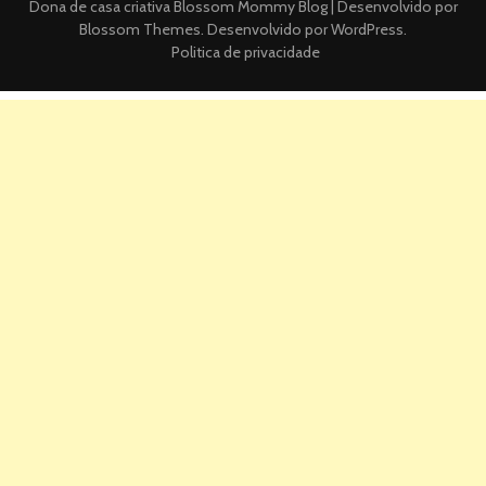
Dona de casa criativa
Blossom Mommy Blog | Desenvolvido por
Blossom Themes
. Desenvolvido por
WordPress
.
Politica de privacidade