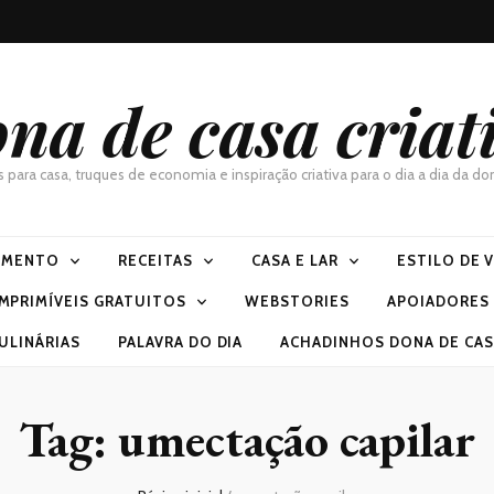
na de casa criat
as para casa, truques de economia e inspiração criativa para o dia a dia da 
IMENTO
RECEITAS
CASA E LAR
ESTILO DE 
IMPRIMÍVEIS GRATUITOS
WEBSTORIES
APOIADORES
ULINÁRIAS
PALAVRA DO DIA
ACHADINHOS DONA DE CASA
Tag:
umectação capilar