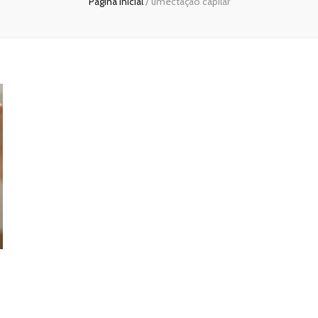
Página inicial
/
umectação capilar