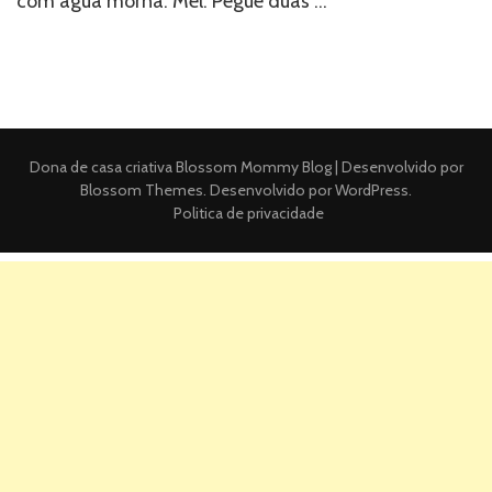
com água morna. Mel: Pegue duas …
Dona de casa criativa
Blossom Mommy Blog | Desenvolvido por
Blossom Themes
. Desenvolvido por
WordPress
.
Politica de privacidade