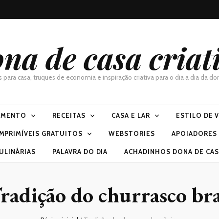
na de casa criat
as para casa, truques de economia e inspiração criativa para o dia a dia da 
IMENTO
RECEITAS
CASA E LAR
ESTILO DE 
IMPRIMÍVEIS GRATUITOS
WEBSTORIES
APOIADORES
ULINÁRIAS
PALAVRA DO DIA
ACHADINHOS DONA DE CASA
radição do churrasco bra