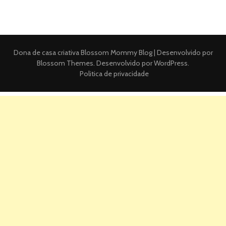
Dona de casa criativa
Blossom Mommy Blog | Desenvolvido por
Blossom Themes
. Desenvolvido por
WordPress
.
Politica de privacidade