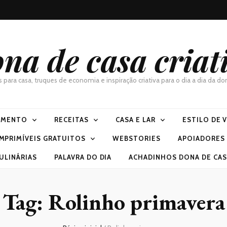
na de casa criat
as para casa, truques de economia e inspiração criativa para o dia a dia da 
IMENTO
RECEITAS
CASA E LAR
ESTILO DE 
IMPRIMÍVEIS GRATUITOS
WEBSTORIES
APOIADORES
ULINÁRIAS
PALAVRA DO DIA
ACHADINHOS DONA DE CASA
Tag:
Rolinho primavera