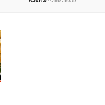
Página inicial
/
Rolinho primavera