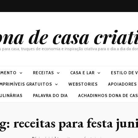
na de casa criat
as para casa, truques de economia e inspiração criativa para o dia a dia da 
IMENTO
RECEITAS
CASA E LAR
ESTILO DE 
IMPRIMÍVEIS GRATUITOS
WEBSTORIES
APOIADORES
ULINÁRIAS
PALAVRA DO DIA
ACHADINHOS DONA DE CASA
g:
receitas para festa jun