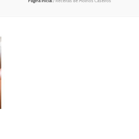
Página inicial
/
Receitas de Molhos Caseiros