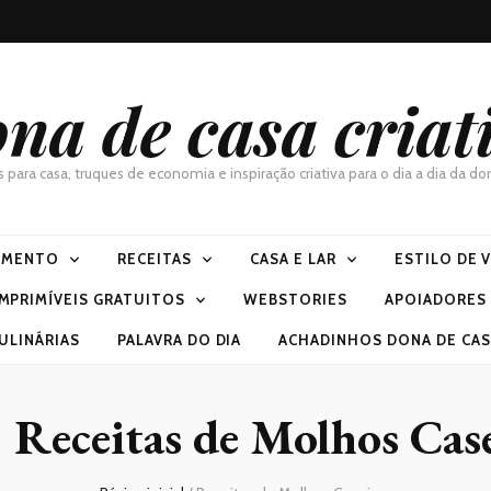
na de casa criat
as para casa, truques de economia e inspiração criativa para o dia a dia da 
IMENTO
RECEITAS
CASA E LAR
ESTILO DE 
IMPRIMÍVEIS GRATUITOS
WEBSTORIES
APOIADORES
ULINÁRIAS
PALAVRA DO DIA
ACHADINHOS DONA DE CASA
:
Receitas de Molhos Cas