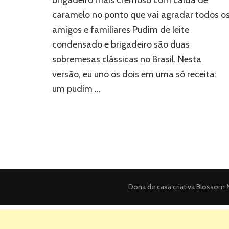
brigadeiro mais cremoso com calda de
caramelo no ponto que vai agradar todos o
amigos e familiares Pudim de leite
condensado e brigadeiro são duas
sobremesas clássicas no Brasil. Nesta
versão, eu uno os dois em uma só receita:
um pudim …
Dona de casa criativa
Blossom M