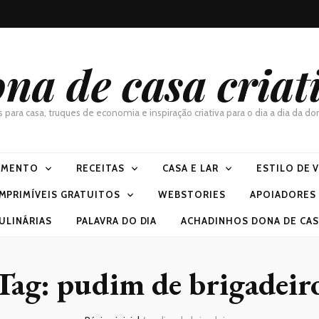
na de casa criat
as para casa, truques de economia e inspiração criativa para o dia a dia da 
IMENTO
RECEITAS
CASA E LAR
ESTILO DE 
IMPRIMÍVEIS GRATUITOS
WEBSTORIES
APOIADORES
ULINÁRIAS
PALAVRA DO DIA
ACHADINHOS DONA DE CASA
Tag:
pudim de brigadeir