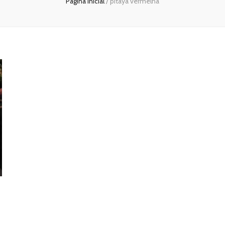
Página inicial
/
pitaya vermelha