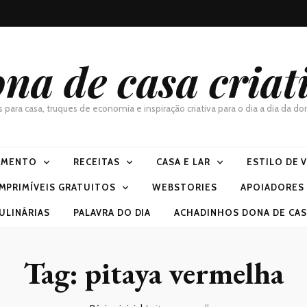
na de casa criat
as para casa, truques de economia e inspiração criativa para o dia a dia da 
IMENTO
RECEITAS
CASA E LAR
ESTILO DE 
IMPRIMÍVEIS GRATUITOS
WEBSTORIES
APOIADORES
ULINÁRIAS
PALAVRA DO DIA
ACHADINHOS DONA DE CASA
Tag:
pitaya vermelha