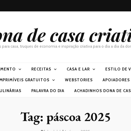
na de casa criat
as para casa, truques de economia e inspiração criativa para o dia a dia da 
IMENTO
RECEITAS
CASA E LAR
ESTILO DE 
IMPRIMÍVEIS GRATUITOS
WEBSTORIES
APOIADORES
ULINÁRIAS
PALAVRA DO DIA
ACHADINHOS DONA DE CASA
Tag:
páscoa 2025