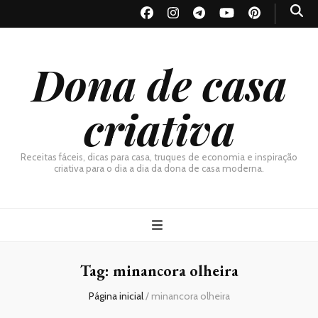
Dona de casa
criativa
Receitas fáceis, dicas para casa, truques de economia e inspiração
criativa para o dia a dia da dona de casa moderna.
Tag:
minancora olheira
Página inicial
/
minancora olheira