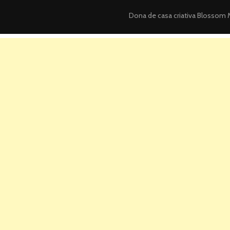
Dona de casa criativa
Blossom M