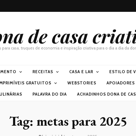
na de casa criat
as para casa, truques de economia e inspiração criativa para o dia a dia da 
IMENTO
RECEITAS
CASA E LAR
ESTILO DE 
IMPRIMÍVEIS GRATUITOS
WEBSTORIES
APOIADORES
ULINÁRIAS
PALAVRA DO DIA
ACHADINHOS DONA DE CASA
Tag:
metas para 2025