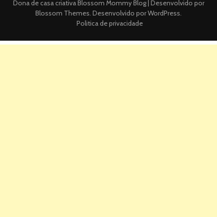
Dona de casa criativa
Blossom Mommy Blog | Desenvolvido por
Blossom Themes
. Desenvolvido por
WordPress
.
Politica de privacidade