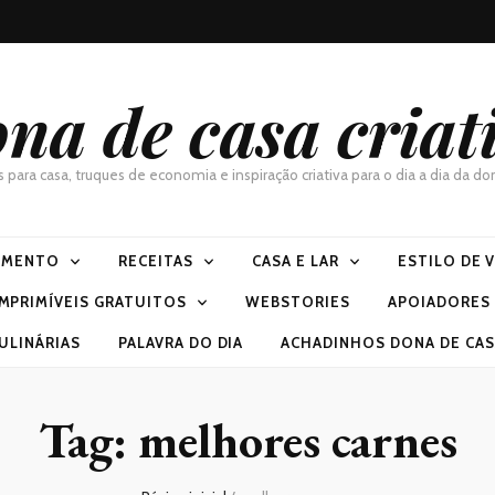
na de casa criat
as para casa, truques de economia e inspiração criativa para o dia a dia da 
IMENTO
RECEITAS
CASA E LAR
ESTILO DE 
IMPRIMÍVEIS GRATUITOS
WEBSTORIES
APOIADORES
ULINÁRIAS
PALAVRA DO DIA
ACHADINHOS DONA DE CASA
Tag:
melhores carnes